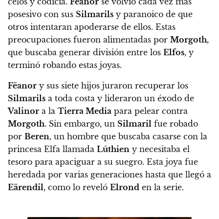
celos y codicia.
Fëanor
se volvió cada vez más
posesivo con sus
Silmarils
y paranoico de que
otros intentaran apoderarse de ellos. Estas
preocupaciones fueron alimentadas por
Morgoth,
que buscaba generar división entre los
Elfos
, y
terminó robando estas joyas.
Fëanor
y sus siete hijos juraron recuperar los
Silmarils
a toda costa y lideraron un éxodo de
Valinor
a la
Tierra Media
para pelear contra
Morgoth
. Sin embargo, un
Silmaril
fue robado
por
Beren
, un hombre que buscaba casarse con la
princesa Elfa llamada
Lúthien
y necesitaba el
tesoro para apaciguar a su suegro. Esta joya fue
heredada por varias generaciones hasta que llegó a
Eärendil
, como lo reveló
Elrond
en la serie.