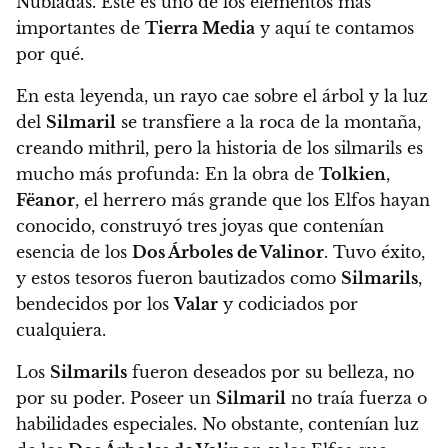
Nubladas. Este es uno de los elementos más
importantes de
Tierra Media
y aquí te contamos
por qué.
En esta leyenda, un rayo cae sobre el árbol y la luz
del
Silmaril
se transfiere a la roca de la montaña,
creando mithril, pero la historia de los silmarils es
mucho más profunda: En la obra de
Tolkien
,
Fëanor
, el herrero más grande que los Elfos hayan
conocido, construyó tres joyas que contenían
esencia de los
Dos Árboles de Valinor
. Tuvo éxito,
y estos tesoros fueron bautizados como
Silmarils
,
bendecidos por los
Valar
y codiciados por
cualquiera.
Los
Silmarils
fueron deseados por su belleza, no
por su poder. Poseer un
Silmaril
no traía fuerza o
habilidades especiales. No obstante, contenían luz