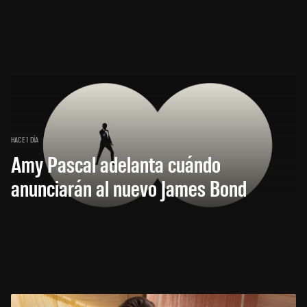
HACE 1 DÍA
Amy Pascal adelanta cuándo
anunciarán al nuevo James Bond