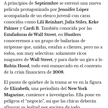
A principios de
Septiembre
se estrenó una nueva
película protagonizada por
Jennifer López
acompañada de un elenco juvenil con caras
conocidas como
Lili Reinhart
,
Julia Stiles
,
Keke
Palmer
y
Cardi B
. También conocida por las
Estafadoras de Wall Street
,
en
Hustlers
conoceremos a un grupo de bailarinas de
striptease que, unidas, estafan a clientes, pero no a
todos, son muy selectivas: solamente ricos
magnates de
Wall Street
, y para darle un giro a lo
Robin Hood
, todo está enmarcado en el contexto
de la crisis financiera de
2008
.
El punto de quiebre de la trama se ve en la figura
de
Elizabeth
, una periodista del
New York
Magazine
, comience a investigarlas
. Ella pone en
peligros el “negocio”, así que las chicas deberán
afianzar su lealtad por encima de todo.