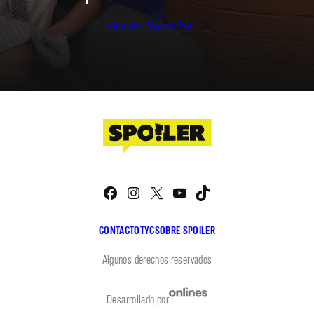
Ver en Youtube
Facebook
Instagram
X
YouTube
TikTok
CONTACTO
TYC
SOBRE SPOILER
Algunos derechos reservados
Desarrollado por