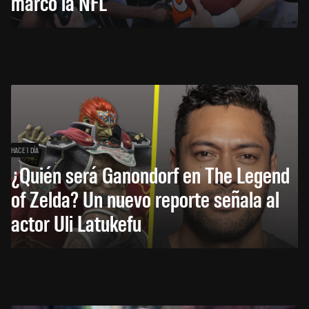
marcó la NFL
HACE 1 DÍA
¿Quién será Ganondorf en The Legend
of Zelda? Un nuevo reporte señala al
actor Uli Latukefu