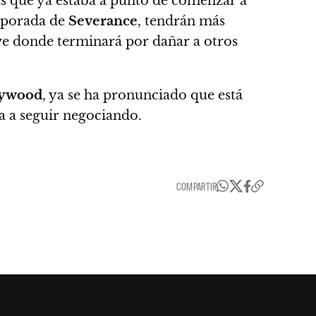
as que ya estaba a punto de comenzar a
mporada de
Severance
, tendrán más
eve donde terminará por dañar a otros
lywood
, ya se ha pronunciado que está
a a seguir negociando.
COMPARTIR