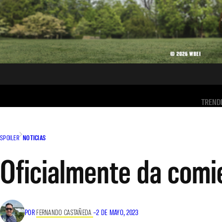
TREND
SPOILER
NOTICIAS
Oficialmente da comie
POR
FERNANDO CASTAÑEDA
–
2 DE MAYO, 2023