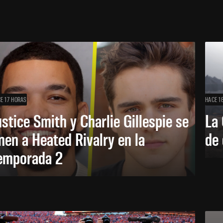
E 17 HORAS
HACE 1
ustice Smith y Charlie Gillespie se
La 
nen a Heated Rivalry en la
de 
emporada 2