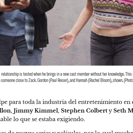
elationship is tested when he brings in a new cast member without her knowledge. Thi
h someone close to Zack. Gordon (Paul Reiser), and Hannah (Rachel Bloom), shown. (Photo
lpe para toda la industria del entretenimiento en 
llon
,
Jimmy Kimmel
,
Stephen Colbert
y
Seth M
nable lo que se estaba exigiendo.