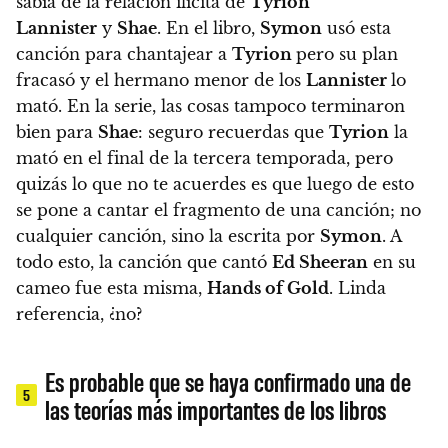
sabía de la relación ilícita de
Tyrion
Lannister
y
Shae
. En el libro,
Symon
usó esta
canción para chantajear a
Tyrion
pero su plan
fracasó y el hermano menor de los
Lannister
lo
mató. En la serie, las cosas tampoco terminaron
bien para
Shae
: seguro recuerdas que
Tyrion
la
mató en el final de la tercera temporada, pero
quizás lo que no te acuerdes es que luego de esto
se pone a cantar el fragmento de una canción; no
cualquier canción, sino la escrita por
Symon
. A
todo esto,
la canción que cantó
Ed Sheeran
en su
cameo fue esta misma,
Hands of Gold
. Linda
referencia, ¿no?
Es probable que se haya confirmado una de
5
las teorías más importantes de los libros