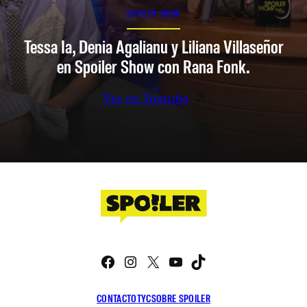
SPOILER SHOW
Tessa Ia, Denia Agalianu y Liliana Villaseñor
en Spoiler Show con Rana Fonk.
Ver en Youtube
Facebook
Instagram
X
YouTube
TikTok
CONTACTO
TYC
SOBRE SPOILER