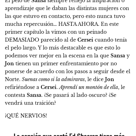
El pelo de
Sansa
siempre reflejó la inspiración o
aprendizaje que le daban las distintas mujeres con
las que estuvo en contacto, pero esto nunca tuvo
mucha repercusión… HASTA AHORA. En este
primer capítulo
la vimos con un peinado
DEMASIADO parecido al de
Cersei
cuando tenía
el pelo largo
. Y lo más destacable es que esto lo
podemos ver mejor en la escena en la que
Sansa
y
Jon
tienen un primer enfrentamiento por no
ponerse de acuerdo con los pasos a seguir desde el
Norte.
Suenas como si la admiraras
, le dice
Jon
refiriéndose a
Cersei
.
Aprendí un montón de ella
, le
contesta
Sansa
. ¿Se pasará al lado oscuro? ¿Se
vendrá una traición?
¡QUÉ NERVIOS!