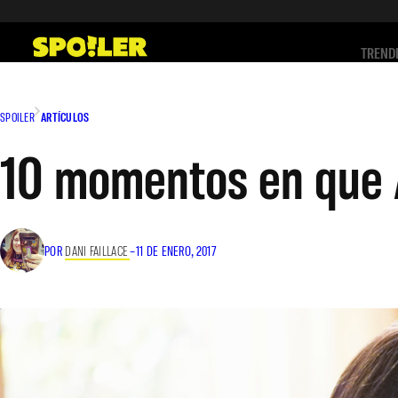
Saltar
al
TREND
contenido
SPOILER
ARTÍCULOS
10 momentos en que A
POR
DANI FAILLACE
–
11 DE ENERO, 2017