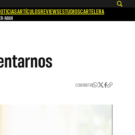
OTICIAS
ARTÍCULOS
REVIEWS
ESTUDIOS
CARTELERA
ER-MAN
entarnos
COMPARTIR