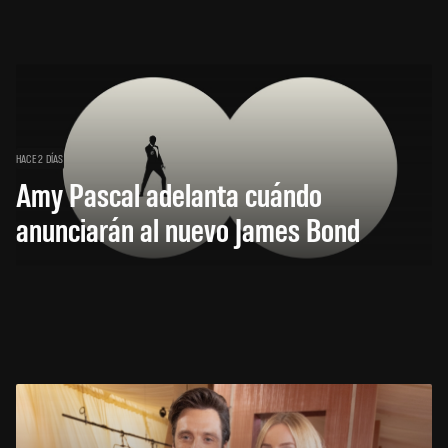
HACE 2 DÍAS
Amy Pascal adelanta cuándo
anunciarán al nuevo James Bond