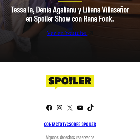
Tessa Ia, Denia Agalianu y Liliana Villaseñor
en Spoiler Show con Rana Fonk.
Ver en Youtube
Facebook
Instagram
X
YouTube
TikTok
CONTACTO
TYC
SOBRE SPOILER
Algunos derechos reservados