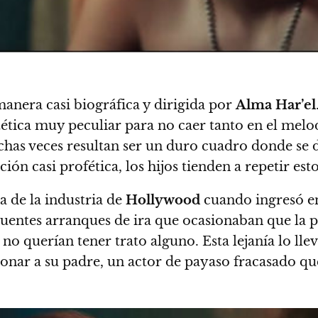
anera casi biográfica y dirigida por
Alma Har’el
stética muy peculiar para no caer tanto en el mel
as veces resultan ser un duro cuadro donde se da
ión casi profética, los hijos tienden a repetir es
a de la industria de
Hollywood
cuando ingresó en
uentes arranques de ira que ocasionaban que la p
 no querían tener trato alguno. Esta lejanía lo ll
rdonar a su padre, un actor de payaso fracasado 