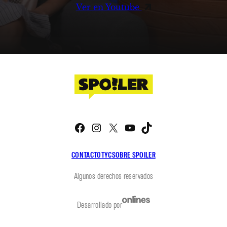
Ver en Youtube
Facebook
Instagram
X
YouTube
TikTok
CONTACTO
TYC
SOBRE SPOILER
Algunos derechos reservados
Desarrollado por