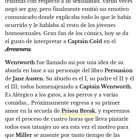
traumas con respecto a su sexualidad. Varias veces
negó ser gay, pero finalmente emitió un emotivo
comunicado donde explicaba todo lo que le había
ocurrido y le hablaba al resto de los jóvenes
homosexuales.
Gran fan de los cómics, hoy se da
el gusto de interpretar a
Captain Cold
en el
Arrowverse
.
Wentworth
fue llamado así por una idea de su
abuela en base a un personaje del libro
Persuasion
de
Jane Austen
. Su abuelo es el I, su padre el II y él
el III; todos homenajeando a
Captain Wentworth
.
Es Alérgico a los gatos, a los perros y a varias
comidas… Próximamente regresa a su primer
amor en la secuela de
Prison Break
, y esperemos
que el proceso de cuatro horas que lleva pintarle
todos esos tatuajes no sea esta vez el motivo para
que
Miller
se ausente por tanto tiempo de las