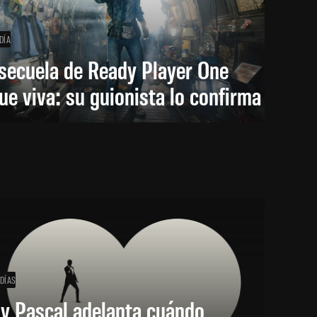
DÍA
secuela de Ready Player One
ue viva: su guionista lo confirma
 DÍAS
y Pascal adelanta cuándo