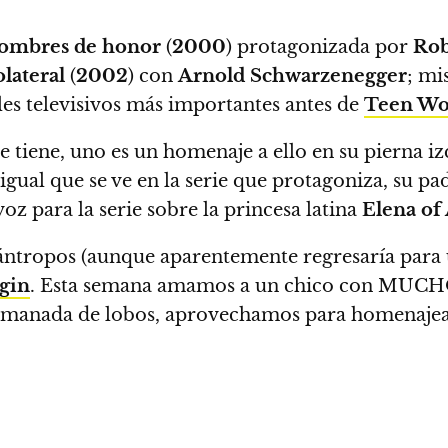
ombres de honor
(
2000
) protagonizada por
Rob
lateral
(
2002
) con
Arnold Schwarzenegger
; mi
oles televisivos más importantes antes de
Teen Wo
ue tiene, uno es un homenaje a ello en su pierna i
 igual que se ve en la serie que protagoniza, su p
voz para la serie sobre la princesa latina
Elena of
icántropos (aunque aparentemente regresaría para
rgin
. Esta semana amamos a un chico con MUCHO
 manada de lobos, aprovechamos para homenajearl