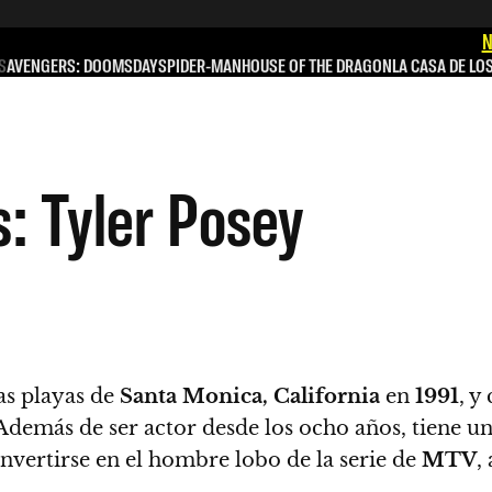
N
S
AVENGERS: DOOMSDAY
SPIDER-MAN
HOUSE OF THE DRAGON
LA CASA DE LO
 Tyler Posey
as playas de
Santa Monica, California
en
1991
, y
 Además de ser actor desde los ocho años, tiene
vertirse en el hombre lobo de la serie de
MTV
,