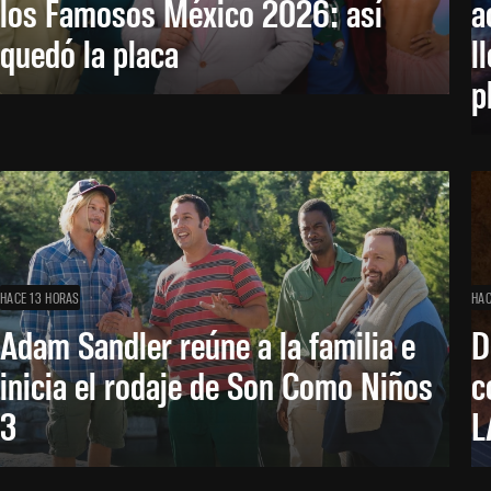
los Famosos México 2026: así
a
quedó la placa
l
p
HACE 13 HORAS
HAC
Adam Sandler reúne a la familia e
D
inicia el rodaje de Son Como Niños
c
3
L