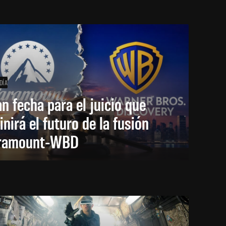
DÍA
an fecha para el juicio que
inirá el futuro de la fusión
ramount-WBD