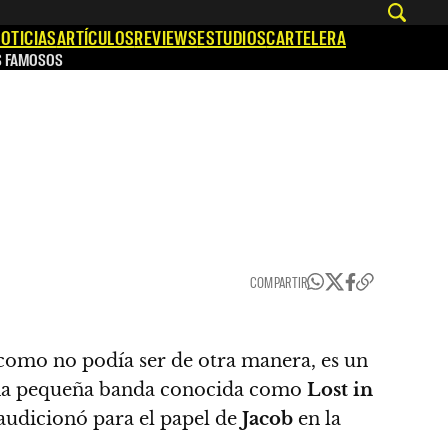
OTICIAS
ARTÍCULOS
REVIEWS
ESTUDIOS
CARTELERA
S FAMOSOS
COMPARTIR
 como no podía ser de otra manera, es un
 una pequeña banda conocida como
Lost in
 audicionó para el papel de
Jacob
en la