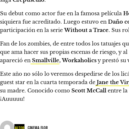
saga
Crepúsculo
.
Su debut como actor fue en la famosa película
H
siquiera fue acreditado. Luego estuvo en
Daño co
participación en la serie
Without a Trace
. Sus r
Fan de los zombies, de entre todos los tatuajes q
que ama hacer sus propias escenas de riesgo, y al
apareció en
Smallville
, Workaholics
y prestó su 
Este año no sólo lo veremos despedirse de los l
guest star en la cuarta temporada de
Jane the Vi
su madre. Conocido como
Scott McCall
entre la
¡Auuuuu!
CINEMA FLOR
AUTOR