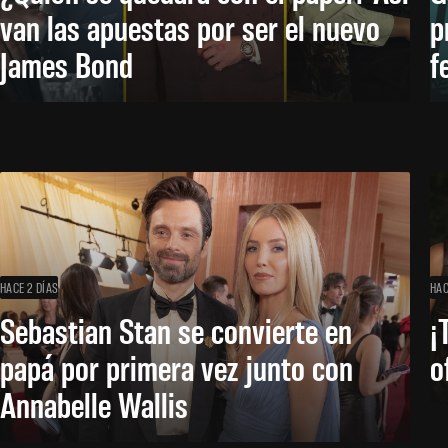
van las apuestas por ser el nuevo
p
James Bond
f
HACE 2 DÍAS
HAC
Sebastian Stan se convierte en
¡
papá por primera vez junto con
o
Annabelle Wallis