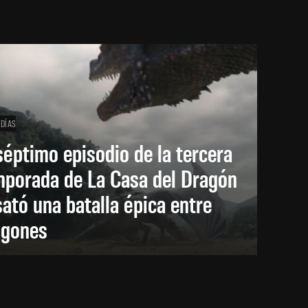
 DÍAS
séptimo episodio de la tercera
mporada de La Casa del Dragón
ató una batalla épica entre
agones