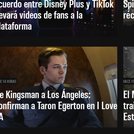
cuerdo entre Disney Plus y TikTok
Sp
levará videos de fans a la
réc
lataforma
E 14 HORAS
HACE 1
e Kingsman a Los Ángeles:
El 
onfirman a Taron Egerton en I Love
tra
A
Es