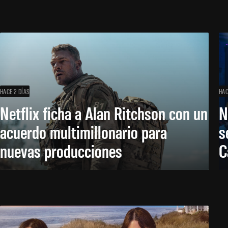
HACE 2 DÍAS
HAC
Netflix ficha a Alan Ritchson con un
N
acuerdo multimillonario para
s
nuevas producciones
C