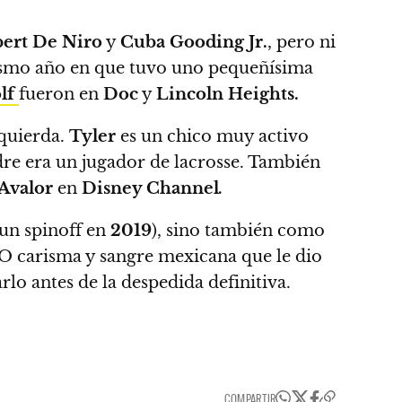
ert De Niro
y
Cuba Gooding Jr.
, pero ni
smo año en que tuvo uno pequeñísima
lf
fueron en
Doc
y
Lincoln Heights.
zquierda.
Tyler
es un chico muy activo
adre era un jugador de lacrosse. También
 Avalor
en
Disney Channel
.
 un spinoff en
2019
), sino también como
 carisma y sangre mexicana que le dio
o antes de la despedida definitiva.
COMPARTIR