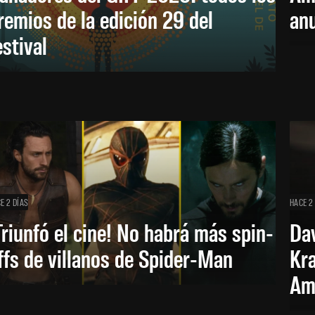
remios de la edición 29 del
an
estival
E 2 DÍAS
HACE 2
Triunfó el cine! No habrá más spin-
Dav
ffs de villanos de Spider-Man
Kra
Am