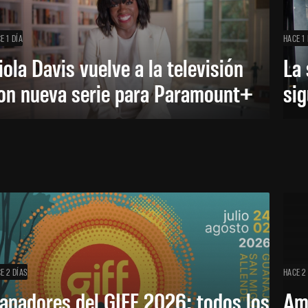
E 1 DÍA
HACE 1 
iola Davis vuelve a la televisión
La 
on nueva serie para Paramount+
sig
E 2 DÍAS
HACE 2
anadores del GIFF 2026: todos los
Am