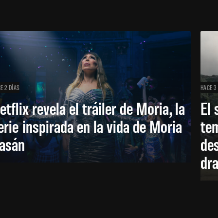
E 2 DÍAS
HACE 3
etflix revela el tráiler de Moria, la
El 
erie inspirada en la vida de Moria
te
asán
des
dr