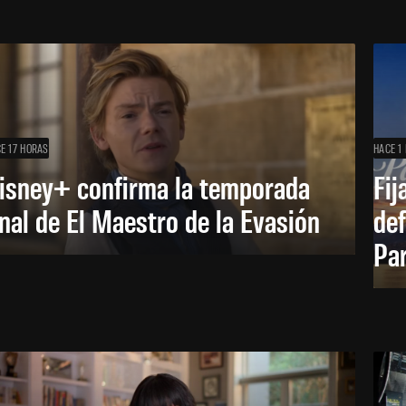
E 17 HORAS
HACE 1 
isney+ confirma la temporada
Fij
inal de El Maestro de la Evasión
def
Pa