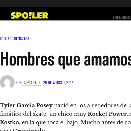
Saltar
al
TRENDING
contenido
SPOILER
ARTÍCULOS
Hombres que amamos:
POR
CINEMA FLOR
–
29 DE AGOSTO, 2017
Tyler Garcia Posey
nació en los alrededores de l
fanático del skate; un chico muy
Rocket Power
.
Kostko,
en la que toca el bajo.
Mucho antes de con