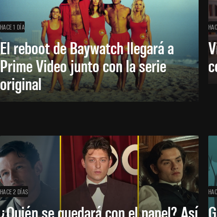
HACE 1 DÍA
HAC
El reboot de Baywatch llegará a
V
Prime Video junto con la serie
c
original
HACE 2 DÍAS
HAC
¿Quién se quedará con el papel? Así
G