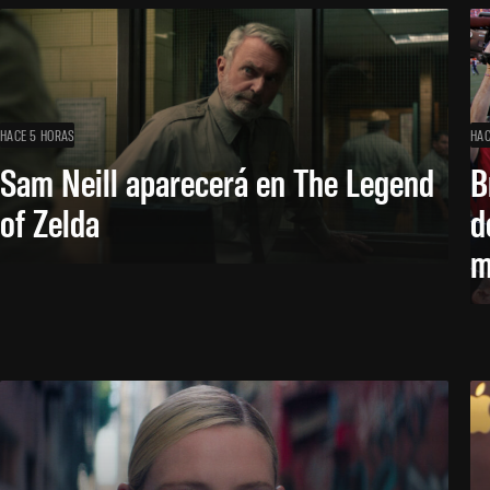
HACE 5 HORAS
HAC
Sam Neill aparecerá en The Legend
B
of Zelda
d
m