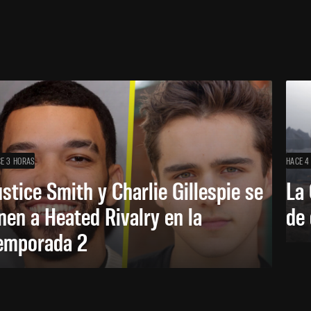
E 3 HORAS
HACE 4
ustice Smith y Charlie Gillespie se
La 
nen a Heated Rivalry en la
de 
emporada 2