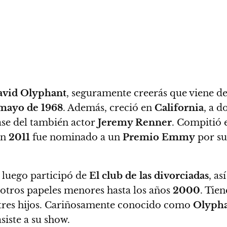
vid Olyphant
, seguramente creerás que viene d
mayo de 1968
. Además, creció en
California
, a d
ase del también actor
Jeremy Renner
. Compitió 
En
2011
fue nominado a un
Premio Emmy
por su
 luego participó de
El club de las divorciadas
, a
otros papeles menores hasta los años
2000
. Tie
e tres hijos. Cariñosamente conocido como
Olypha
siste a su show.