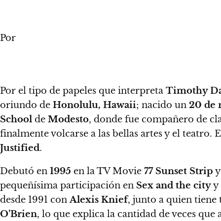
Por
Por el tipo de papeles que interpreta
Timothy Da
oriundo de
Honolulu, Hawaii
; nacido un
20 de 
School
de
Modesto
, donde fue compañero de cl
finalmente volcarse a las bellas artes y el teatro. 
Justified
.
Debutó en
1995
en la TV Movie
77 Sunset Strip
y
pequeñísima participación en
Sex and the city
y 
desde 1991 con
Alexis Knief
, junto a quien tien
O’Brien
, lo que explica la cantidad de veces que a