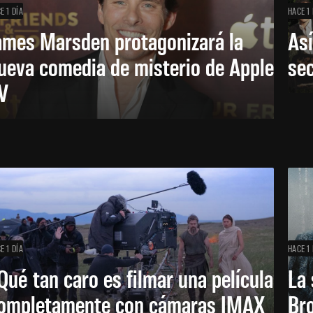
E 1 DÍA
HACE 1 
ames Marsden protagonizará la
Así
ueva comedia de misterio de Apple
se
V
E 1 DÍA
HACE 1 
Qué tan caro es filmar una película
La 
ompletamente con cámaras IMAX
Bro