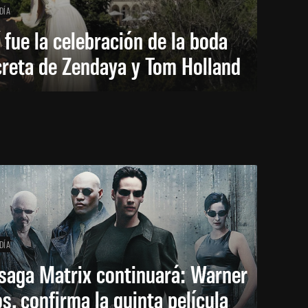
DÍA
 fue la celebración de la boda
creta de Zendaya y Tom Holland
DÍA
saga Matrix continuará: Warner
s. confirma la quinta película