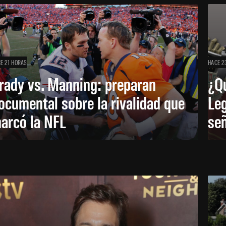
E 21 HORAS
HACE 2
rady vs. Manning: preparan
¿Q
ocumental sobre la rivalidad que
Leg
arcó la NFL
señ