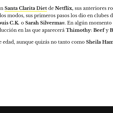
en
Santa Clarita Diet
de
Netflix,
sus anteriores r
odos modos,
sus primeros pasos los dio en clubes 
uis C.K
.
o
Sarah Silverma
n
. En algún momento 
ducción en las que aparecerá
Thimothy
:
Beef
y
B
e edad, aunque quizás no tanto como
Sheila H