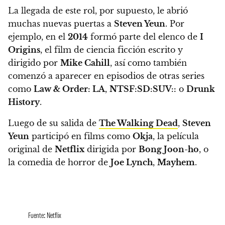
La llegada de este rol, por supuesto, le abrió
muchas nuevas puertas a
Steven Yeun
. Por
ejemplo,
en el
2014
formó parte del elenco de
I
Origins
, el film de ciencia ficción escrito y
dirigido por
Mike Cahill
, así como también
comenzó a aparecer en episodios de otras series
como
Law & Order: LA
,
NTSF:SD:SUV::
o
Drunk
History
.
Luego de su salida de
The Walking Dead
,
Steven
Yeun
participó en films como
Okja
, la película
original de
Netflix
dirigida por
Bong Joon-ho
, o
la comedia de horror de
Joe Lynch
,
Mayhem
.
Fuente: Netflix