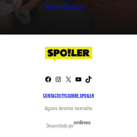
Ver en Youtube
Facebook
Instagram
X
YouTube
TikTok
CONTACTO
TYC
SOBRE SPOILER
Algunos derechos reservados
Desarrollado por