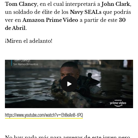
Tom Clancy
, en el cual interpretará a
John Clark
,
un soldado de élite de los
Navy SEALs
que podrás
ver en
Amazon Prime Video
a partir de este
30
de Abril
.
¡Miren el adelanto!
https://www.youtube.com/watch?v=Eh8eAn8-tPQ
No hay nada más para agregar de este joven pero