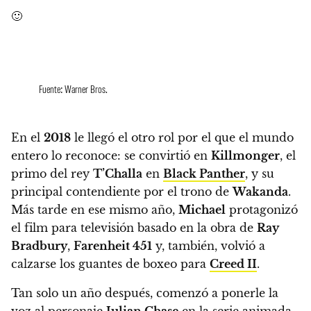
🙂
Fuente: Warner Bros.
En el
2018
le llegó el otro rol por el que el mundo
entero lo reconoce: se convirtió en
Killmonger
, el
primo del rey
T’Challa
en
Black Panther
,
y su
principal contendiente por el trono de
Wakanda
.
Más tarde en ese mismo año,
Michael
protagonizó
el film para televisión basado en la obra de
Ray
Bradbury
,
Farenheit 451
y, también, volvió a
calzarse los guantes de boxeo para
Creed II
.
Tan solo un año después,
comenzó a ponerle la
voz al personaje
Julian Chase
en la serie animada