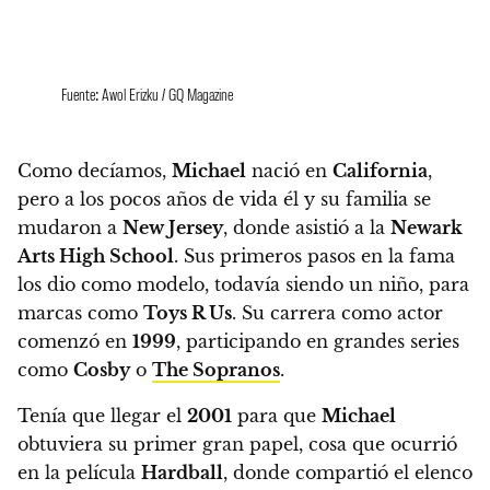
Fuente: Awol Erizku / GQ Magazine
Como decíamos,
Michael
nació en
California
,
pero
a los pocos años de vida él y su familia se
mudaron a
New Jersey
, donde asistió a la
Newark
Arts High School
. Sus primeros pasos en la fama
los dio como modelo, todavía siendo un niño, para
marcas como
Toys R Us
.
Su carrera como actor
comenzó en
1999
, participando en grandes series
como
Cosby
o
The Sopranos
.
Tenía que llegar el
2001
para que
Michael
obtuviera su primer gran papel, cosa que ocurrió
en la película
Hardball
, donde compartió el elenco