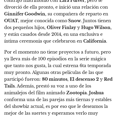
contrajo matrimonio con
Lara Pulver
, pero se
divorció de ella pronto, e inició una relación con
Ginnifer Goodwin
, su compañera de reparto en
OUAT
, mejor conocida como
Snow
. Juntos tienen
dos pequeños hijos,
Oliver Finlay
y
Hugo Wilson
,
y están casados desde 2014, en una exclusiva e
íntima ceremonia que celebraron en
California
.
Por el momento no tiene proyectos a futuro, pero
ya lleva más de 100 episodios en la serie mágica
que tanto nos gusta, la cual estrena 6ta temporada
muy pronto
. Algunas otras películas de las que
participó fueron:
80 minutos
,
El descenso 2
y
Red
Tails
. Además, prestó su voz a uno de los
animalejos del film animado
Zootopia
.
Joshua
conforma una de las parejas más tiernas y estables
del showbiz actual, es por eso que le deseamos la
mejor de las suertes y esperamos verlo muy