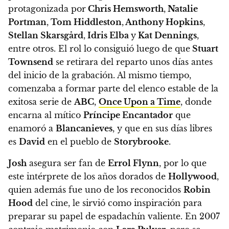
protagonizada por
Chris Hemsworth
,
Natalie
Portman
,
Tom Hiddleston
,
Anthony Hopkins
,
Stellan Skarsgård
,
Idris Elba
y
Kat Dennings
,
entre otros. El rol lo consiguió luego de que
Stuart
Townsend
se retirara del reparto unos días antes
del inicio de la grabación. Al mismo tiempo,
comenzaba a formar parte del elenco estable de la
exitosa serie de
ABC
,
Once Upon a Time
, donde
encarna al mítico
Príncipe Encantador
que
enamoró a
Blancanieves
, y que en sus días libres
es
David
en el pueblo de
Storybrooke
.
Josh
asegura ser fan de
Errol Flynn
, por lo que
este intérprete de los años dorados de
Hollywood
,
quien además fue uno de los reconocidos
Robin
Hood
del cine, le sirvió como inspiración para
preparar su papel de espadachín valiente. En 2007