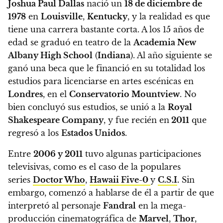
Joshua Paul Dallas
nació un
18 de diciembre de
1978
en
Louisville
,
Kentucky
, y la realidad es que
tiene una carrera bastante corta. A los 15 años de
edad se graduó en teatro de la
Academia New
Albany High School
(
Indiana
). Al año siguiente se
ganó una beca que le financió en su totalidad los
estudios para licenciarse en artes escénicas en
Londres
, en el
Conservatorio Mountview
. No
bien concluyó sus estudios, se unió a la
Royal
Shakespeare Company
, y fue recién en
2011
que
regresó a los
Estados Unidos
.
Entre
2006 y 2011
tuvo algunas participaciones
televisivas, como es el caso de la populares
series
Doctor Who
,
Hawaii Five-0
y
C.S.I
.
Sin
embargo, comenzó a hablarse de él a partir de que
interpretó al personaje
Fandral
en la mega-
producción cinematográfica de
Marvel
,
Thor
,