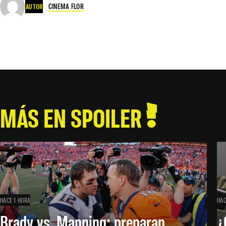
CINEMA FLOR
AUTOR
MÁS EN SPOILER
HACE 1 HORA
HAC
Brady vs. Manning: preparan
¿