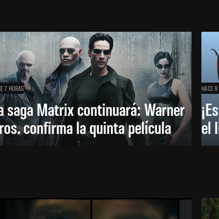
E 7 HORAS
HACE 8
a saga Matrix continuará: Warner
¡Es
ros. confirma la quinta película
el 