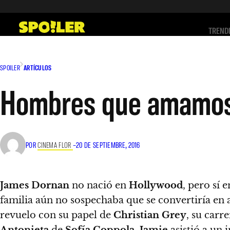
Saltar
al
TREND
contenido
SPOILER
ARTÍCULOS
Hombres que amamos
POR
CINEMA FLOR
–
20 DE SEPTIEMBRE, 2016
James Dornan
no nació en
Hollywood
, pero sí 
familia aún no sospechaba que se convertiría en
revuelo con su papel de
Christian Grey
, su car