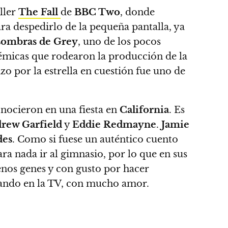
iller
The Fall
de
BBC Two
, donde
ra despedirlo de la pequeña pantalla, ya
sombras de Grey
, uno de los pocos
lémicas que rodearon la producción de la
zo por la estrella en cuestión fue uno de
conocieron en una fiesta en
California
. Es
rew Garfield
y
Eddie Redmayne
.
Jamie
des
. Como si fuese un auténtico cuento
ara nada ir al gimnasio, por lo que en sus
enos genes y con gusto por hacer
erando en la TV, con mucho amor.