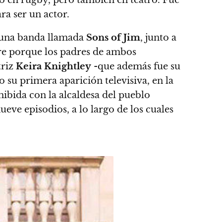
acó en rugby, pero también en teatro.
Fue
a ser un actor.
una banda llamada
Sons of Jim
, junto a
bre porque los padres de ambos
triz
Keira Knightley
-que además fue su
 su primera aparición televisiva, en la
ibida con la alcaldesa del pueblo
eve episodios, a lo largo de los cuales