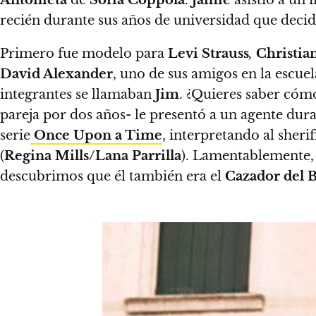
Antonieta
de
Sofía Coppola
.
Jamie
asistió a un
recién durante sus años de universidad que deci
Primero fue modelo para
Levi Strauss
,
Christia
David Alexander
, uno de sus amigos en la escue
integrantes se llamaban
Jim
.
¿Quieres saber cómo
pareja por dos años- le presentó a un agente dur
serie
Once Upon a Time
, interpretando al sheri
(
Regina Mills/Lana Parrilla
). Lamentablemente
descubrimos que él también era el
Cazador del 