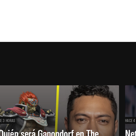
E 3 HORAS
HACE 4
Quién será Ganondorf en The
Net