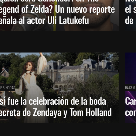
egend of Zelda? Un nuevo reporte
el 
eñala al actor Uli Latukefu
de 
E 6 HORAS
HACE 6
sí fue la celebración de la boda
Car
ecreta de Zendaya y Tom Holland
con