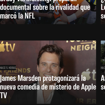
documental sobre la rivalidad que
L
marcó la NFL
s
HACE 5 HORAS
HAC
James Marsden protagonizará la
A
nueva comedia de misterio de Apple
s
TV