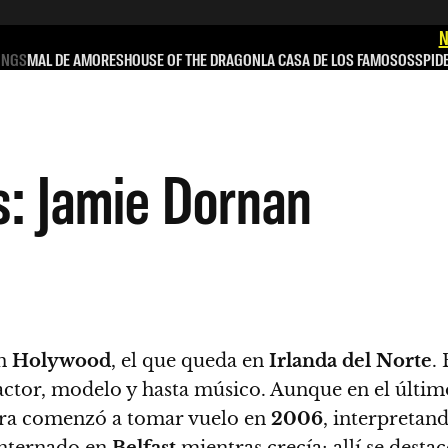
N
INGS
MAL DE AMORES
HOUSE OF THE DRAGON
LA CASA DE LOS FAMOSOS
SPID
: Jamie Dornan
en
Holywood
, el que queda en
Irlanda del Norte
.
 actor, modelo y hasta músico. Aunque en el últi
rera comenzó a tomar vuelo en
2006
, interpretan