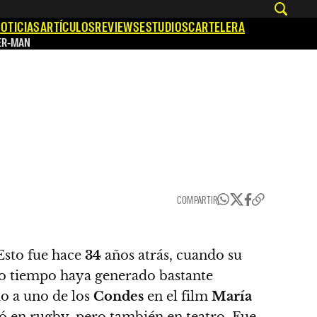
OTICIAS
ARTÍCULOS
REVIEWS
ESTUDIOS
CARTELERA
ER-MAN
COMPARTIR
 Esto fue hace
34
años atrás
, cuando su
mo tiempo haya generado bastante
do a uno de los
Condes
en el film
María