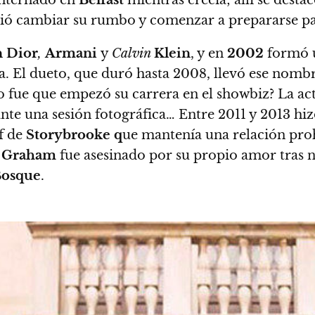
 internado en
Belfast
mientras crecía; allí se dest
dió cambiar su rumbo y comenzar a prepararse par
n Dior
,
Armani
y
Calvin
Klein
, y en
2002
formó 
la. El dueto, que duró hasta 2008, llevó ese nom
 fue que empezó su carrera en el showbiz? La ac
ante una sesión fotográfica…
Entre 2011 y 2013 hizo
ff de
Storybrooke q
ue mantenía una relación proh
,
Graham
fue asesinado por su propio amor tras nu
Bosque
.