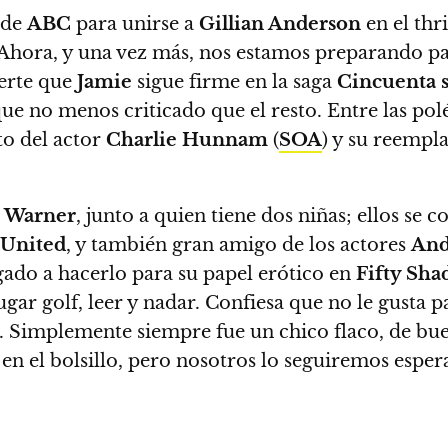
 de
ABC
para unirse a
Gillian Anderson
en el thr
 Ahora, y una vez más, nos estamos preparando pa
uerte que
Jamie
sigue firme en la saga
Cincuenta 
que no menos criticado que el resto.
Entre las po
to del actor
Charlie Hunnam
(
SOA
) y su reempla
 Warner
, junto a quien tiene dos niñas; ellos se 
 United
, y también gran amigo de los actores
And
igado a hacerlo para su papel erótico en
Fifty Sha
jugar golf, leer y nadar
. Confiesa que no le gusta p
a. Simplemente siempre fue un chico flaco, de bu
s en el bolsillo, pero nosotros lo seguiremos esp