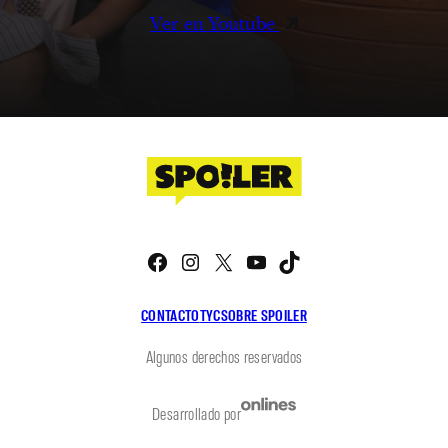
Ver en Youtube
Facebook
Instagram
X
YouTube
TikTok
CONTACTO
TYC
SOBRE SPOILER
Algunos derechos reservados
Desarrollado por