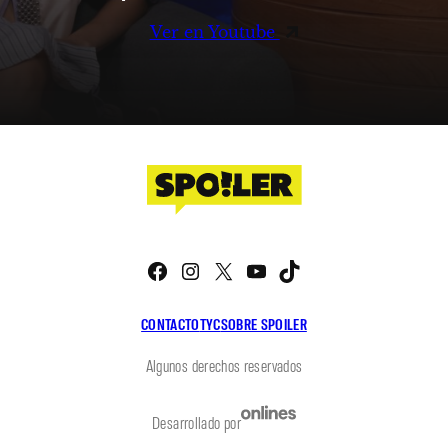
Ver en Youtube
Facebook
Instagram
X
YouTube
TikTok
CONTACTO
TYC
SOBRE SPOILER
Algunos derechos reservados
Desarrollado por