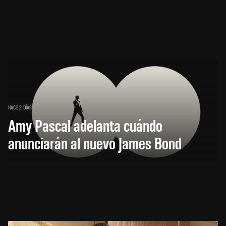
HACE 2 DÍAS
Amy Pascal adelanta cuándo
anunciarán al nuevo James Bond