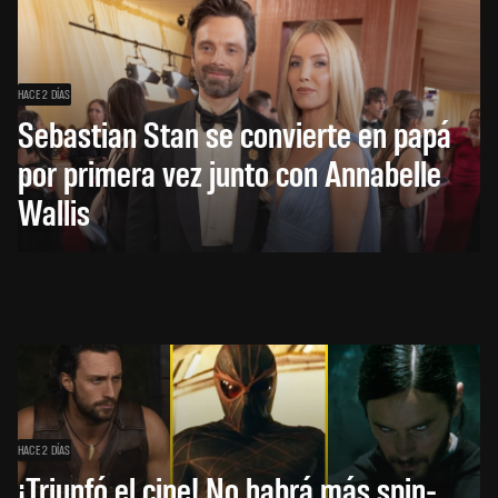
HACE 2 DÍAS
Sebastian Stan se convierte en papá
por primera vez junto con Annabelle
Wallis
HACE 2 DÍAS
¡Triunfó el cine! No habrá más spin-