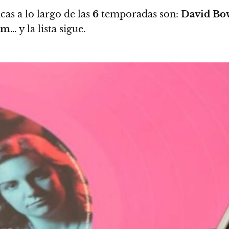
as a lo largo de las
6
temporadas son:
David Bo
em
… y la lista sigue.