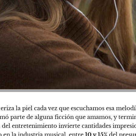
 eriza la piel cada vez que escuchamos esa melodí
rmó parte de alguna ficción que amamos, y termi
ia del entretenimiento invierte cantidades impresi
 en la industria musical,
entre
10 y 15%
del presup