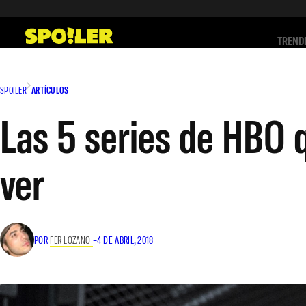
Saltar
al
TREND
contenido
SPOILER
ARTÍCULOS
Las 5 series de HBO 
ver
POR
FER LOZANO
–
4 DE ABRIL, 2018