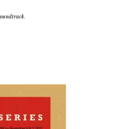
soundtrack
.