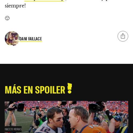
siempre!
🙂
DANI FAILLACE
MÁS EN SPOILER
HACE 6 HORAS