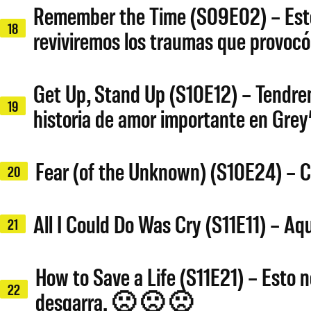
Remember the Time (S09E02) – Este e
18
reviviremos los traumas que provocó 
Get Up, Stand Up (S10E12) – Tendre
19
historia de amor importante en Grey
Fear (of the Unknown) (S10E24) – C
20
All I Could Do Was Cry (S11E11) – Aq
21
How to Save a Life (S11E21) – Esto n
22
desgarra. 🙁 🙁 🙁