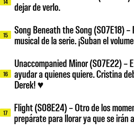
14
dejar de verlo.
Song Beneath the Song (S07E18) – Pa
15
musical de la serie. ¡Suban el volum
Unaccompanied Minor (S07E22) – En
ayudar a quienes quiere. Cristina deb
16
Derek! ♥
Flight (S08E24) – Otro de los momento
17
prepárate para llorar ya que se irá