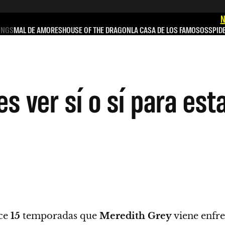
N
INGS
MAL DE AMORES
HOUSE OF THE DRAGON
LA CASA DE LOS FAMOSOS
SPID
 ver sí o sí para esta
ace
15
temporadas que
Meredith Grey
viene enfre