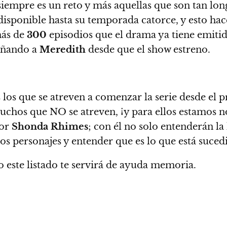
iempre es un reto y más aquellas que son tan lo
isponible hasta su temporada catorce, y esto hac
ás de
300
episodios
que el drama ya tiene emitido
añando a
Meredith
desde que el show estreno.
los que se atreven a comenzar la serie desde el p
chos que NO se atreven, ¡y para ellos estamos no
por
Shonda Rhimes
; con él no solo entenderán la
 los personajes y entender que es lo que está suc
o este listado te servirá de ayuda memoria.