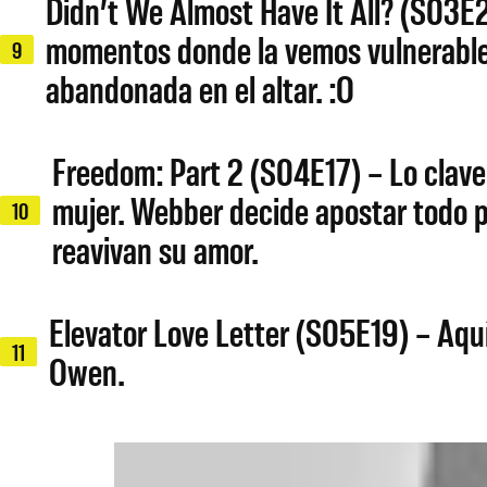
Didn’t We Almost Have It All? (S03E2
momentos donde la vemos vulnerable
9
abandonada en el altar. :O
Freedom: Part 2 (S04E17) – Lo clave 
mujer. Webber decide apostar todo 
10
reavivan su amor.
Elevator Love Letter (S05E19) – Aqu
11
Owen.