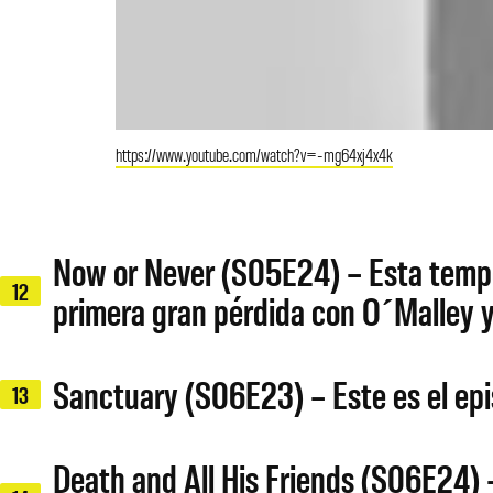
https://www.youtube.com/watch?v=-mg64xj4x4k
Now or Never (S05E24) – Esta tempor
12
primera gran pérdida con O´Malley y s
Sanctuary (S06E23) – Este es el epi
13
Death and All His Friends (S06E24) 