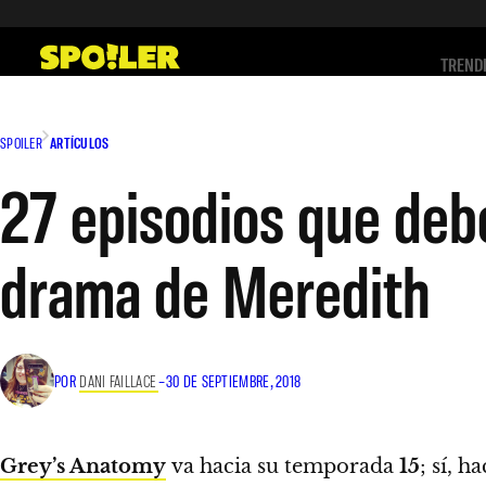
Saltar
al
TREND
contenido
SPOILER
ARTÍCULOS
27 episodios que debes
drama de Meredith
POR
DANI FAILLACE
–
30 DE SEPTIEMBRE, 2018
Grey’s Anatomy
va hacia su temporada
15
; sí, h