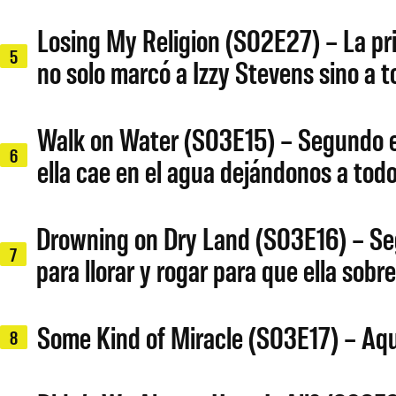
Losing My Religion (S02E27) – La pr
5
no solo marcó a Izzy Stevens sino 
Walk on Water (S03E15) – Segundo en
6
ella cae en el agua dejándonos a to
Drowning on Dry Land (S03E16) – Seg
7
para llorar y rogar para que ella sobre
Some Kind of Miracle (S03E17) – Aqu
8