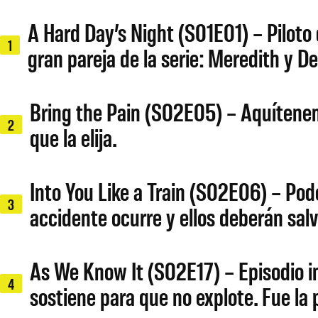
A Hard Day’s Night (S01E01) – Piloto
1
gran pareja de la serie: Meredith y De
Bring the Pain (S02E05) – Aquítenem
2
que la elija.
Into You Like a Train (S02E06) – Po
3
accidente ocurre y ellos deberán sal
As We Know It (S02E17) – Episodio i
4
sostiene para que no explote. Fue la 