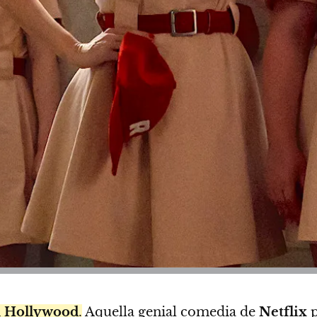
n
Hollywood
.
Aquella genial comedia de
Netflix
p