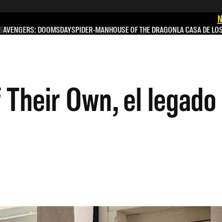
N
S
AVENGERS: DOOMSDAY
SPIDER-MAN
HOUSE OF THE DRAGON
LA CASA DE LO
f Their Own, el legad