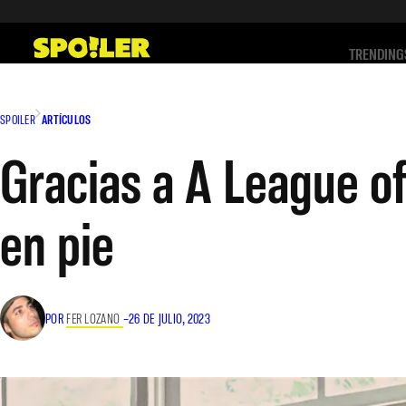
Saltar
al
TRENDING
contenido
SPOILER
ARTÍCULOS
Gracias a A League o
en pie
POR
FER LOZANO
–
26 DE JULIO, 2023