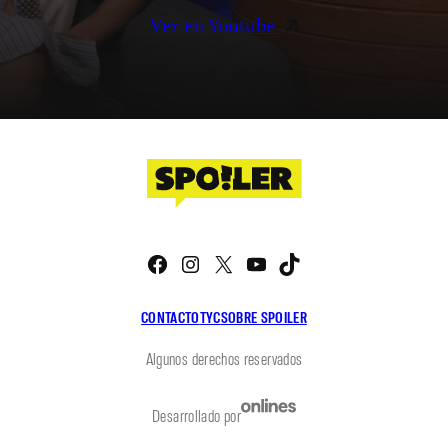
Ver en Youtube
Facebook
Instagram
X
YouTube
TikTok
CONTACTO
TYC
SOBRE SPOILER
Algunos derechos reservados
Desarrollado por