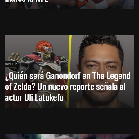
HACE 1 DÍA
¿Quién será Ganondorf en The Legend
of Zelda? Un nuevo reporte señala al
actor Uli Latukefu