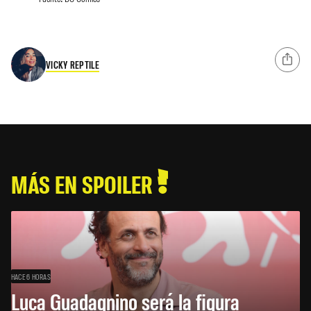
VICKY REPTILE
MÁS EN SPOILER
HACE 6 HORAS
Luca Guadagnino será la figura