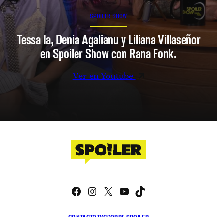
SPOILER SHOW
Tessa Ia, Denia Agalianu y Liliana Villaseñor
en Spoiler Show con Rana Fonk.
Ver en Youtube
Facebook
Instagram
X
YouTube
TikTok
CONTACTO
TYC
SOBRE SPOILER