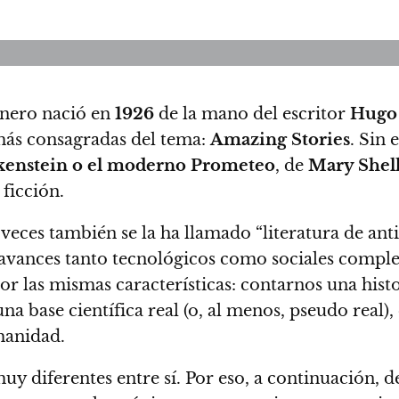
énero nació en
1926
de la mano del escritor
Hugo
 más consagradas del tema:
Amazing Stories
.
Sin e
kenstein o el moderno Prometeo
, de
Mary Shel
ficción.
eces también se la ha llamado “literatura de anti
avances tanto tecnológicos como sociales complet
 por las mismas características: contarnos una his
 base científica real (o, al menos, pseudo real), 
manidad.
muy diferentes entre sí. Por eso, a continuación,