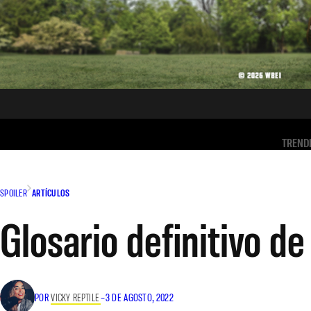
TREND
SPOILER
ARTÍCULOS
Glosario definitivo de
POR
VICKY REPTILE
–
3 DE AGOSTO, 2022