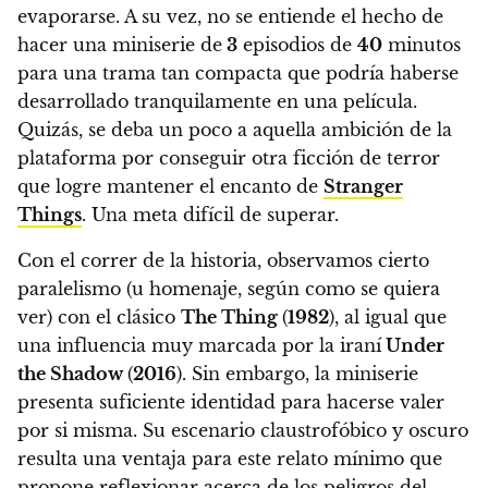
evaporarse.
A su vez, no se entiende el hecho de
hacer una miniserie de
3
episodios de
40
minutos
para una trama tan compacta que podría haberse
desarrollado tranquilamente en una película.
Quizás, se deba un poco a aquella ambición de la
plataforma por conseguir otra ficción de terror
que logre mantener el encanto de
Stranger
Things
. Una meta difícil de superar.
Con el correr de la historia, observamos
cierto
paralelismo (u homenaje, según como se quiera
ver) con el clásico
The Thing
(
1982
), al igual que
una influencia muy marcada por la iraní
Under
the Shadow
(
2016
).
Sin embargo, la miniserie
presenta suficiente identidad para hacerse valer
por si misma.
Su escenario claustrofóbico y oscuro
resulta una ventaja para este relato mínimo que
propone reflexionar acerca de los peligros del