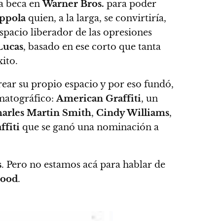
na beca en
Warner Bros.
para poder
oppola
quien, a la larga, se convirtiría,
spacio liberador de las opresiones
Lucas
, basado en ese corto que tanta
xito.
crear su propio espacio y por eso
fundó,
ematográfico:
American Graffiti
, un
arles Martin Smith
,
Cindy Williams
,
fiti
que se ganó una nominación a
s
.
Pero no estamos acá para hablar de
wood
.