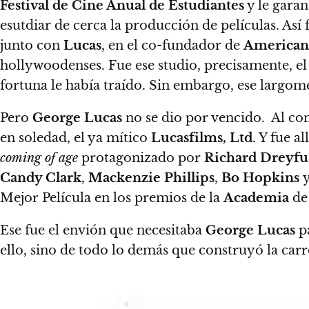
Festival de Cine Anual de Estudiantes
y le garan
esutdiar de cerca la producción de películas. Así
junto con
Lucas
, en el co-fundador de
American
hollywoodenses. Fue ese studio, precisamente, e
fortuna le había traído. Sin embargo, ese largome
Pero
George Lucas
no se dio por vencido. Al con
en soledad, el ya mítico
Lucasfilms, Ltd
. Y fue a
coming of age
protagonizado por
Richard Dreyfu
Candy Clark
,
Mackenzie Phillips
,
Bo Hopkins
Mejor Película en los premios de la
Academia
de 
Ese fue el envión que necesitaba
George Lucas
pa
ello, sino de todo lo demás que construyó la car