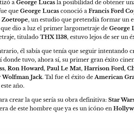
tizó a
George Lucas
la posibilidad de obtener u
 fue que
George Lucas
conoció a
Francis Ford C
 Zoetrope
, un estudio que pretendía formar un e
l que
dio a luz el primer largometraje de
George 
traje, titulado
THX 1138
, estuvo lejos de ser un é
trario, él sabía que tenía que seguir intentando 
llí donde tuvo, ahora sí, su primer gran éxito cin
ss
,
Ron Howard
,
Paul Le Mat
,
Harrison Ford
,
Ch
y
Wolfman Jack
. Tal fue el éxito de
American Graf
este año.
ra crear la que sería su obra definitiva:
Star War
rera de este hombre que ya es un icóno en
Holly