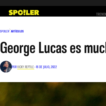
Saltar
al
TREND
contenido
SPOILER
ARTÍCULOS
George Lucas es muc
POR
VICKY REPTILE
–
16 DE JULIO, 2022