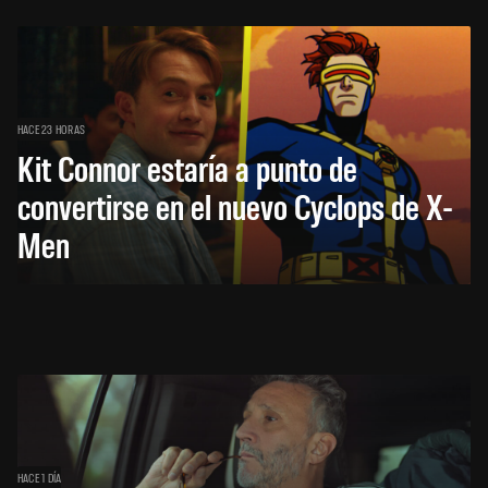
HACE 23 HORAS
Kit Connor estaría a punto de
convertirse en el nuevo Cyclops de X-
Men
HACE 1 DÍA