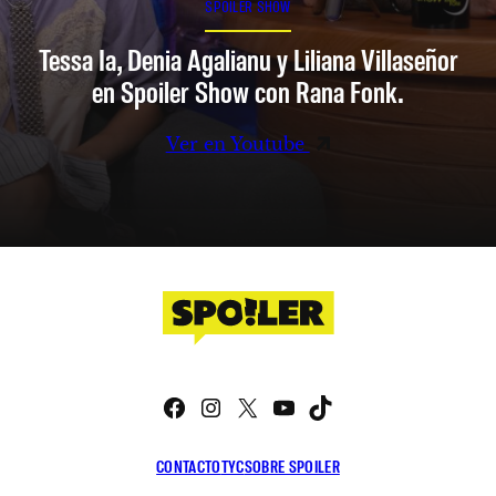
SPOILER SHOW
Tessa Ia, Denia Agalianu y Liliana Villaseñor
en Spoiler Show con Rana Fonk.
Ver en Youtube
Facebook
Instagram
X
YouTube
TikTok
CONTACTO
TYC
SOBRE SPOILER