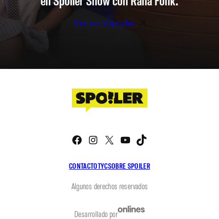
Ver en Youtube
Facebook
Instagram
X
YouTube
TikTok
CONTACTO
TYC
SOBRE SPOILER
Algunos derechos reservados
Desarrollado por