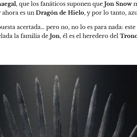
aegal
, que los fanáticos suponen que
Jon Snow
m
y ahora es un
Dragón de Hielo
, y por lo tanto, azu
sta acertada… pero no, no lo es para nada: este 
elada la familia de
Jon
, él es el heredero del
Trono