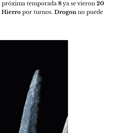
sta próxima temporada
8
y
a se vieron
20
 Hierro
por turnos.
Drogon
no puede