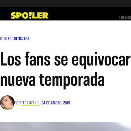
Saltar
al
TREND
contenido
SPOILER
ARTÍCULOS
Los fans se equivocaro
nueva temporada
POR
FER LOZANO
–
24 DE MARZO, 2019