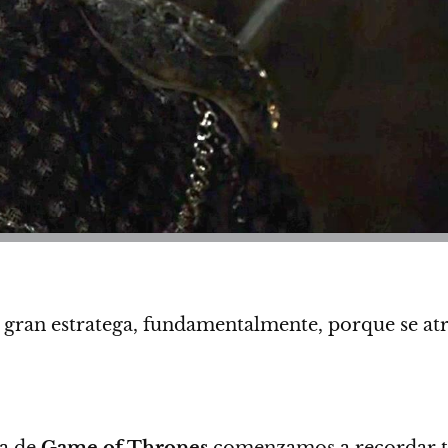
gran estratega, fundamentalmente, porque se atre
da de
Game of Thrones
comenzamos a recordar tod