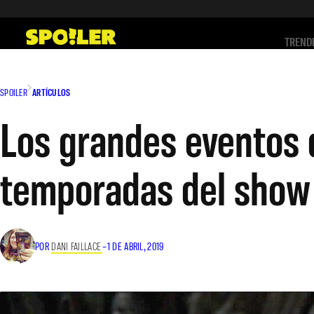
Saltar
al
TREND
contenido
SPOILER
ARTÍCULOS
Los grandes eventos q
temporadas del show
POR
DANI FAILLACE
–
1 DE ABRIL, 2019