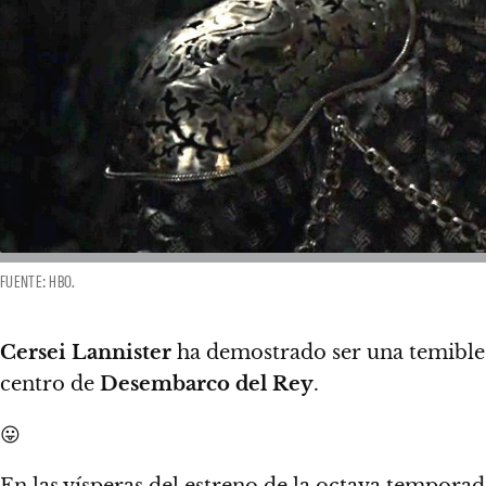
FUENTE: HBO.
Cersei Lannister
ha demostrado ser una temible 
centro de
Desembarco del Rey
.
😛
En las vísperas del estreno de la octava tempora