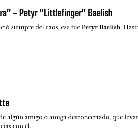
ra” – Petyr “Littlefinger” Baelish
ició siempre del caos, ese fue
Petyr Baelish
.
Hasta
tte
e de algún amigo o amiga desconcertado, que leva
cias con él.