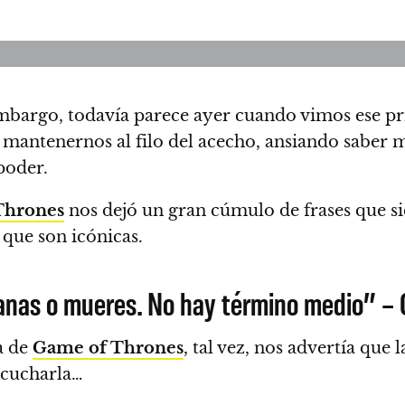
embargo, todavía parece ayer cuando vimos ese p
 mantenernos al filo del acecho, ansiando saber m
poder.
Thrones
nos dejó un gran cúmulo de frases que s
que son icónicas.
anas o mueres. No hay término medio” – 
na de
Game of Thrones
, tal vez, nos advertía que 
scucharla…