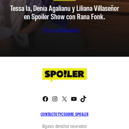
Tessa Ia, Denia Agalianu y Liliana Villaseñor
en Spoiler Show con Rana Fonk.
Ver en Youtube
Facebook
Instagram
X
YouTube
TikTok
CONTACTO
TYC
SOBRE SPOILER
Algunos derechos reservados