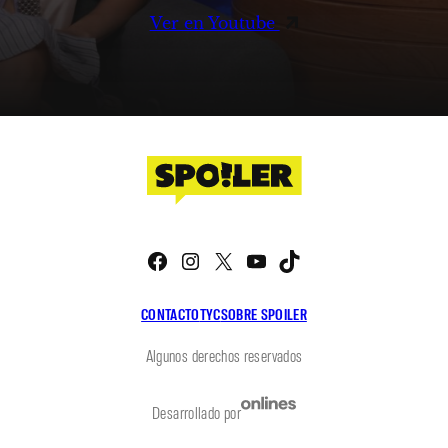
Ver en Youtube
Facebook
Instagram
X
YouTube
TikTok
CONTACTO
TYC
SOBRE SPOILER
Algunos derechos reservados
Desarrollado por