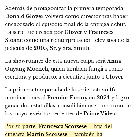
Además de protagonizar la primera temporada,
Donald Glover
volverá como director tras haber
encabezado el episodio final de la entrega debut.
La serie fue creada por
Glover
y
Francesca
Sloane
como una reinterpretación televisiva de la
película de
2005
,
Sr. y Sra. Smith
.
La showrunner de esta nueva etapa será
Anna
Ouyang Moench
, quien también fungirá como
escritora y productora ejecutiva junto a
Glover
.
La primera temporada de la serie obtuvo
16
nominaciones al
Premios Emmy
en
2024
y logró
ganar dos estatuillas, consolidándose como uno de
los mayores éxitos recientes de
Prime Video
.
Por su parte,
Francesca Scorsese
—hija del
cineasta
Martin Scorsese
— también ha