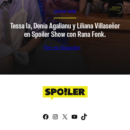
SPOILER SHOW
Tessa Ia, Denia Agalianu y Liliana Villaseñor
en Spoiler Show con Rana Fonk.
Ver en Youtube
Facebook
Instagram
X
YouTube
TikTok