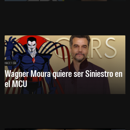
HACE 1 DÍA
Wagner Moura quiere ser Siniestro en
el MCU