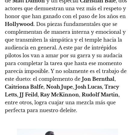
de
Matt Damon
y un especial
Christian Bale
, dos
actores que demuestran una vez más el respeto y
honor que han ganado con el paso de los años en
Hollywood
. Dos piezas fundamentales que se
complementan de manera interna y emocional y
que transmiten la simpática y el temple hacia la
audiencia en general. A este par de intrépidos
pilotos los van a amar por su garra y su audacia
para completar la tarea que hasta ese momento
parecía imposible. Y no solamente es el trabajo de
este dueto:
el complemento de
Jon Bernthal
,
Caitriona Balfe
,
Noah Jupe
,
Josh Lucas
,
Tracy
Letts
,
JJ Feild
,
Ray McKinnon
,
Rudolf Martin
,
entre otros, logra cuajar una mezcla más que
perfecta para nuestro deleite.