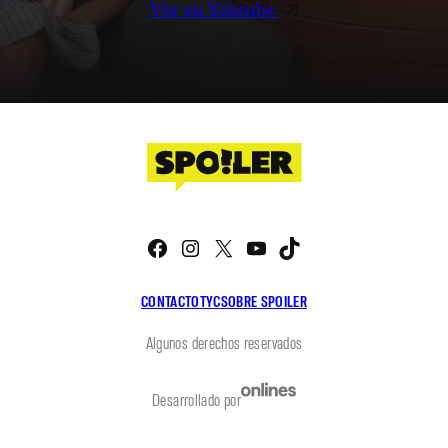
Ver en Youtube
Facebook
Instagram
X
YouTube
TikTok
CONTACTO
TYC
SOBRE SPOILER
Algunos derechos reservados
Desarrollado por