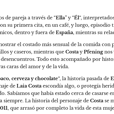
os de pareja a través de “
Ella
” y “
Él
“, interpretad
con su primera cita, en un café, y luego, episodio 
icos, dentro y fuera de
España
, mientras su rel
ostrar el costado más sensual de la comida con p
illos y caseros, mientras que
Costa
y
Pfening
nos 
s desencuentros
. Todo esto acompañado por histor
 caras del amor y de la vida.
aco, cerveza y chocolate
“, la historia pasada de
E
naje de
Laia Costa
escondía algo, o protegía heri
do.
Sabíamos que había estado cerca de casarse 
ra siempre.
La historia del personaje de
Costa
se m
011
, que arrasó por completo la vida de esta muje