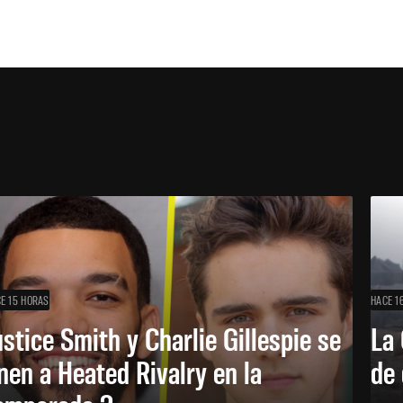
E 15 HORAS
HACE 1
ustice Smith y Charlie Gillespie se
La 
nen a Heated Rivalry en la
de 