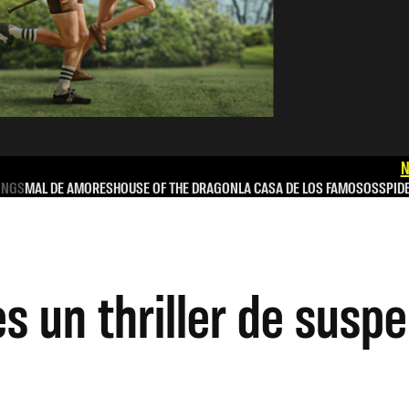
N
INGS
MAL DE AMORES
HOUSE OF THE DRAGON
LA CASA DE LOS FAMOSOS
SPID
s un thriller de susp