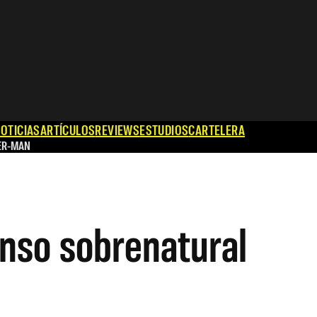
OTICIAS
ARTÍCULOS
REVIEWS
ESTUDIOS
CARTELERA
ER-MAN
enso sobrenatural