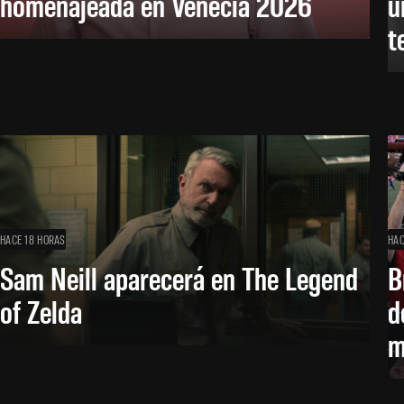
homenajeada en Venecia 2026
u
t
HACE 18 HORAS
HAC
Sam Neill aparecerá en The Legend
B
of Zelda
d
m