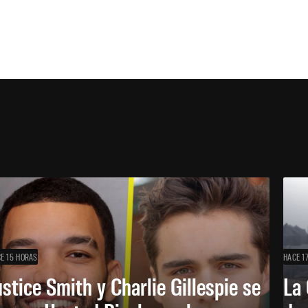
E 15 HORAS
HACE 1
ustice Smith y Charlie Gillespie se
La 