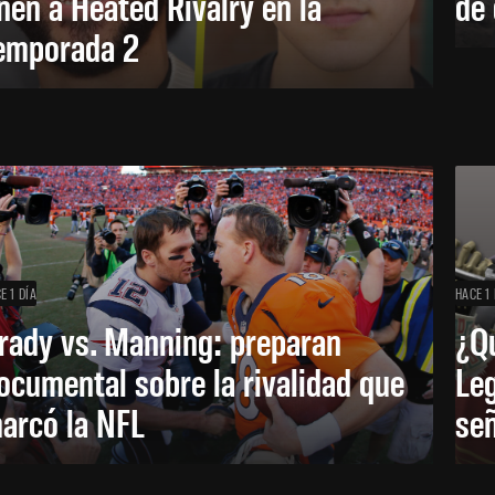
nen a Heated Rivalry en la
de 
emporada 2
E 1 DÍA
HACE 1 
rady vs. Manning: preparan
¿Q
ocumental sobre la rivalidad que
Leg
arcó la NFL
señ