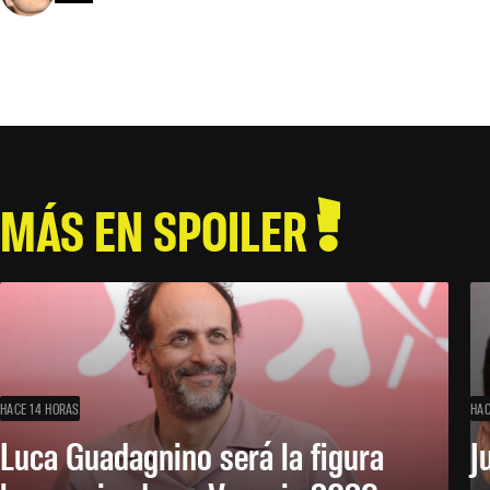
MÁS EN SPOILER
HACE 14 HORAS
HAC
Luca Guadagnino será la figura
J