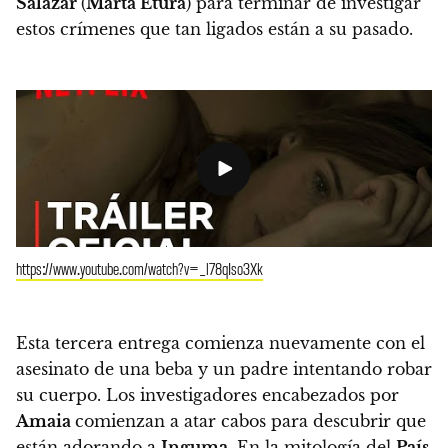
Salazar
(
Marta Etura
) para terminar de investigar
estos crímenes que tan ligados están a su pasado.
https://www.youtube.com/watch?v=_l78qIso3Xk
Esta tercera entrega comienza nuevamente con el
asesinato de una beba y un padre intentando robar
su cuerpo.
Los investigadores encabezados por
Amaia
comienzan a atar cabos para
descubrir que
están adorando a
Inguma
. En la mitología del
País