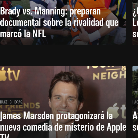
Brady vs. Manning: preparan
¿
documental sobre la rivalidad que
L
marcó la NFL
s
HACE 13 HORAS
HAC
James Marsden protagonizará la
A
nueva comedia de misterio de Apple
s
TV