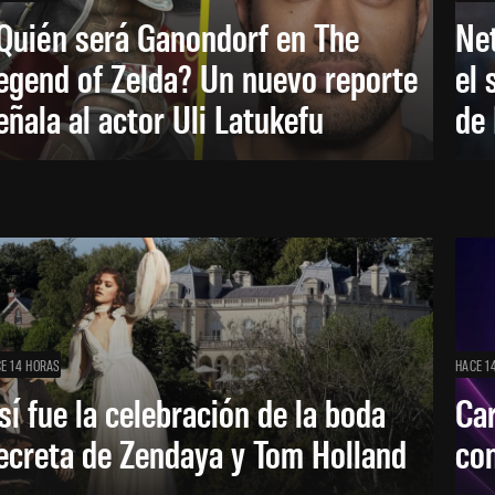
Quién será Ganondorf en The
Net
egend of Zelda? Un nuevo reporte
el 
eñala al actor Uli Latukefu
de 
E 14 HORAS
HACE 1
sí fue la celebración de la boda
Car
ecreta de Zendaya y Tom Holland
con