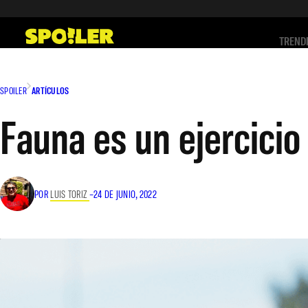
Saltar
al
TREND
contenido
SPOILER
ARTÍCULOS
Fauna es un ejercicio
POR
LUIS TORIZ
–
24 DE JUNIO, 2022