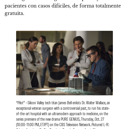
pacientes con casos difíciles, de forma totalmente
gratuita.
“Pilot” –Silicon Valley tech titan James Bell enlists Dr. Walter Wallace, an
exceptional veteran surgeon with a controversial past, to run his state-
of-the-art hospital with an ultramodern approach to medicine, on the
series premiere of the new drama PURE GENIUS, Thursday, Oct. 27
(10:00-11:00 PM, ET/PT) on the CBS Television Network. Pictured L-R: