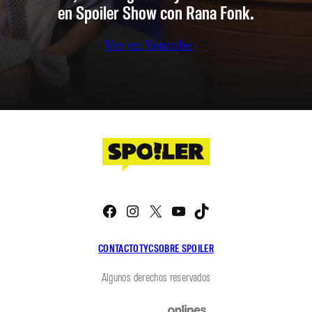
en Spoiler Show con Rana Fonk.
Ver en Youtube
Facebook
Instagram
X
YouTube
TikTok
CONTACTO
TYC
SOBRE SPOILER
Algunos derechos reservados