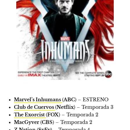
Marvel’s Inhumans
(
ABC
) –
ESTRENO
Club de Cuervos
(
Netflix
) – Temporada 3
The Exorcist
(
FOX
) – Temporada 2
MacGyver
(
CBS
) – Temporada 2
Z Nation
(
SyFy
) – Temporada 4