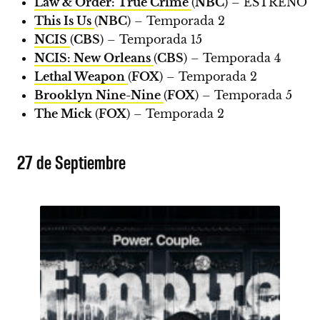
Law & Order: True Crime
(
NBC
) –
ESTRENO
This Is Us
(
NBC
) – Temporada 2
NCIS
(
CBS
) – Temporada 15
NCIS: New Orleans
(
CBS
) – Temporada 4
Lethal Weapon
(
FOX
) – Temporada 2
Brooklyn Nine-Nine
(
FOX
) – Temporada 5
The Mick
(
FOX
) – Temporada 2
27 de Septiembre