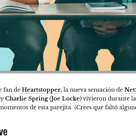
r fan de
Heartstopper
, la nueva sensación de
Net
 y
Charlie Spring
(
Joe Locke
) vivieron durante l
omentos de esta parejita. ¿Crees que faltó algun
eve