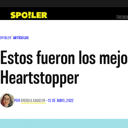
Saltar
al
TREND
contenido
SPOILER
ARTÍCULOS
Estos fueron los mej
Heartstopper
POR
BRENDA AMADOR
–
13 DE MAYO, 2022