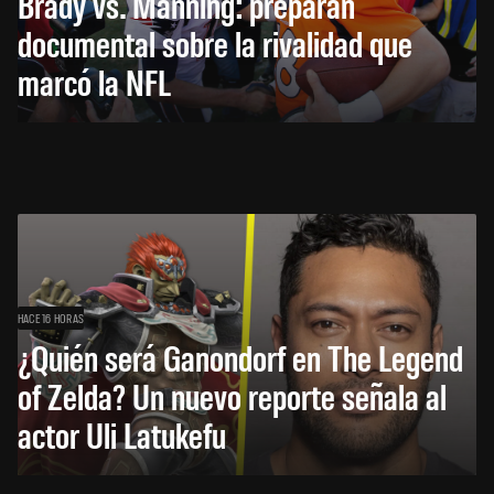
Brady vs. Manning: preparan
documental sobre la rivalidad que
marcó la NFL
HACE 16 HORAS
¿Quién será Ganondorf en The Legend
of Zelda? Un nuevo reporte señala al
actor Uli Latukefu