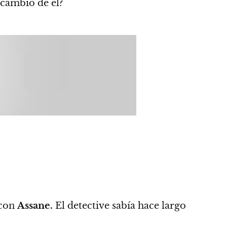
 cambio de él?
 con
Assane.
El detective sabía hace largo