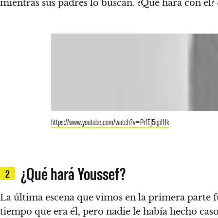
mientras sus padres lo buscan. ¿Qué hará con él? 
https://www.youtube.com/watch?v=PrfEJ5qplHk
¿Qué hará Youssef?
2
La última escena que vimos en la primera parte f
tiempo que era él, pero nadie le había hecho caso.