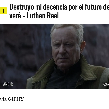
Destruyo mi decencia por el futuro d
1
veré.- Luthen Rael
via GIPHY