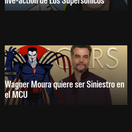
HACE 1 DÍA
Wagner Moura quiere ser Siniestro en
el MCU