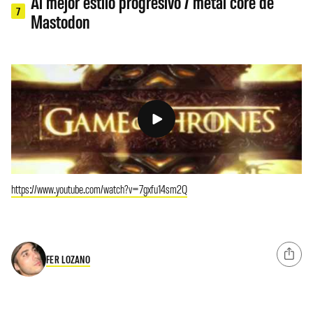
Al mejor estilo progresivo / metal core de
7
Mastodon
https://www.youtube.com/watch?v=7gxfu14sm2Q
FER LOZANO